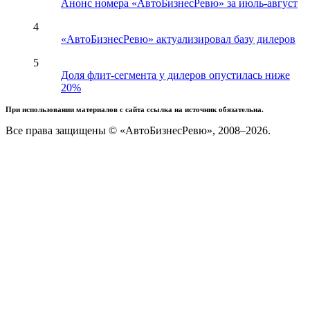
Анонс номера «АвтоБизнесРевю» за июль-август
4
«АвтоБизнесРевю» актуализировал базу дилеров
5
Доля флит-сегмента у дилеров опустилась ниже
20%
При использовании материалов с сайта ссылка на источник обязательна.
Все права защищены © «АвтоБизнесРевю», 2008–2026.