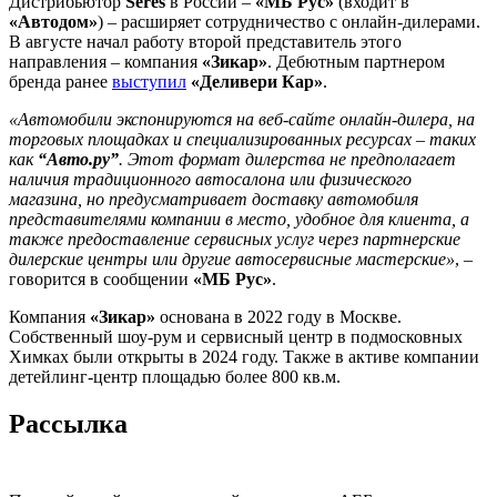
Дистрибьютор
Seres
в России –
«МБ Рус»
(входит в
«Автодом»
) – расширяет сотрудничество с онлайн-дилерами.
В августе начал работу второй представитель этого
направления – компания
«Зикар»
. Дебютным партнером
бренда ранее
выступил
«Деливери Кар»
.
«Автомобили экспонируются на веб-сайте онлайн-дилера, на
торговых площадках и специализированных ресурсах – таких
как
“Авто.ру”
. Этот формат дилерства не предполагает
наличия традиционного автосалона или физического
магазина, но предусматривает доставку автомобиля
представителями компании в место, удобное для клиента, а
также предоставление сервисных услуг через партнерские
дилерские центры или другие автосервисные мастерские»
, –
говорится в сообщении
«МБ Рус»
.
Компания
«Зикар»
основана в 2022 году в Москве.
Собственный шоу-рум и сервисный центр в подмосковных
Химках были открыты в 2024 году. Также в активе компании
детейлинг-центр площадью более 800 кв.м.
Рассылка