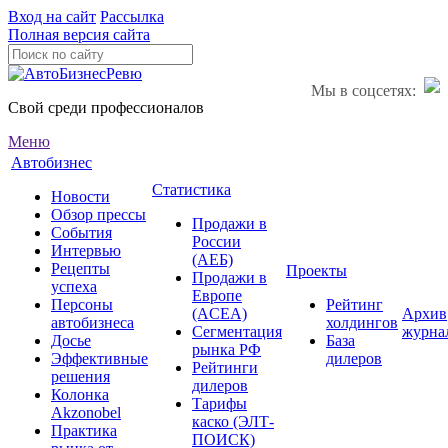
Вход на сайт
Рассылка
Полная версия сайта
Мы в соцсетях:
Свой среди профессионалов
Меню
Автобизнес
Статистика
Новости
Обзор прессы
Продажи в
События
России
Интервью
(АЕБ)
Рецепты
Проекты
Продажи в
успеха
Европе
Персоны
Рейтинг
(ACEA)
Архив
автобизнеса
холдингов
Сегментация
журна
Досье
База
рынка РФ
Эффективные
дилеров
Рейтинги
решения
дилеров
Колонка
Тарифы
Akzonobel
каско (ЭЛТ-
Практика
ПОИСК)