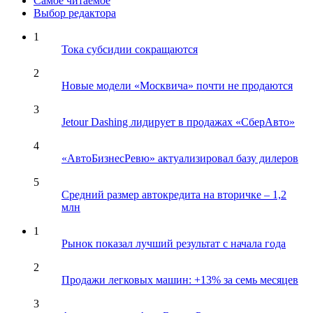
Самое читаемое
Выбор редактора
1
Тока субсидии сокращаются
2
Новые модели «Москвича» почти не продаются
3
Jetour Dashing лидирует в продажах «СберАвто»
4
«АвтоБизнесРевю» актуализировал базу дилеров
5
Средний размер автокредита на вторичке – 1,2
млн
1
Рынок показал лучший результат с начала года
2
Продажи легковых машин: +13% за семь месяцев
3