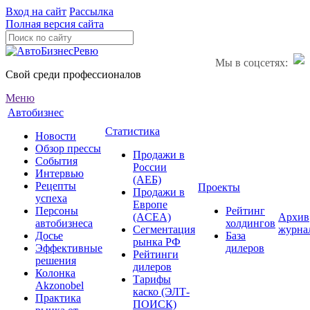
Вход на сайт
Рассылка
Полная версия сайта
Мы в соцсетях:
Свой среди профессионалов
Меню
Автобизнес
Статистика
Новости
Обзор прессы
Продажи в
События
России
Интервью
(АЕБ)
Рецепты
Проекты
Продажи в
успеха
Европе
Персоны
Рейтинг
(ACEA)
Архив
автобизнеса
холдингов
Сегментация
журна
Досье
База
рынка РФ
Эффективные
дилеров
Рейтинги
решения
дилеров
Колонка
Тарифы
Akzonobel
каско (ЭЛТ-
Практика
ПОИСК)