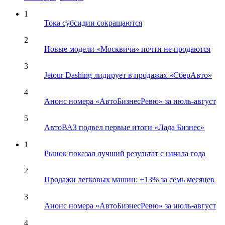
1
Тока субсидии сокращаются
2
Новые модели «Москвича» почти не продаются
3
Jetour Dashing лидирует в продажах «СберАвто»
4
Анонс номера «АвтоБизнесРевю» за июль-август
5
АвтоВАЗ подвел первые итоги «Лада Бизнес»
1
Рынок показал лучший результат с начала года
2
Продажи легковых машин: +13% за семь месяцев
3
Анонс номера «АвтоБизнесРевю» за июль-август
4