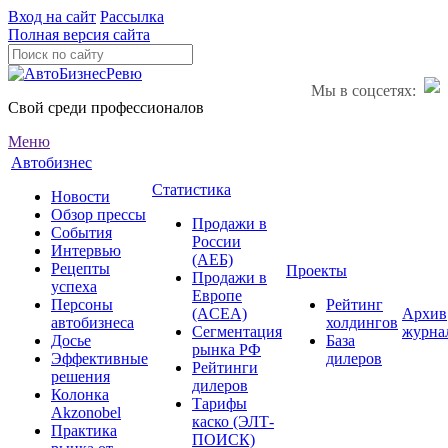
Вход на сайт
Рассылка
Полная версия сайта
Мы в соцсетях:
Свой среди профессионалов
Меню
Автобизнес
Статистика
Новости
Обзор прессы
Продажи в
События
России
Интервью
(АЕБ)
Рецепты
Проекты
Продажи в
успеха
Европе
Персоны
Рейтинг
(ACEA)
Архив
автобизнеса
холдингов
Сегментация
журна
Досье
База
рынка РФ
Эффективные
дилеров
Рейтинги
решения
дилеров
Колонка
Тарифы
Akzonobel
каско (ЭЛТ-
Практика
ПОИСК)