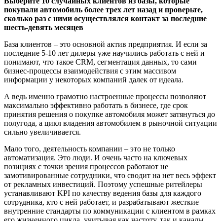
Выберите 10 случайных клиентов из базы, которые
покупали автомобиль более трех лет назад и проверьте,
сколько раз с ними осуществлялся контакт за последние
шесть-девять месяцев
База клиентов – это основной актив предприятия. И если за
последние 5-10 лет дилеры уже научились работать с ней и
понимают, что такое CRM, сегментация данных, то сами
бизнес-процессы взаимодействия с этим массивом
информации у некоторых компаний далек от идеала.
А ведь именно грамотно настроенные процессы позволяют
максимально эффективно работать в бизнесе, где срок
принятия решения о покупке автомобиля может затянуться до
полугода, а цикл владения автомобилем в рыночной ситуации
сильно увеличивается.
Мало того, деятельность компании – это не только
автоматизация. Это люди. И очень часто на ключевых
позициях с точки зрения процессов работают не
замотивированные сотрудники, что сводит на нет весь эффект
от рекламных инвестиций. Поэтому успешные ритейлеры
устанавливают KPI по качеству ведения базы для каждого
сотрудника, кто с ней работает, и разрабатывают жесткие
внутренние стандарты по коммуникации с клиентом в рамках
его жизненного цикла, учитывая как частоту, так и каналы