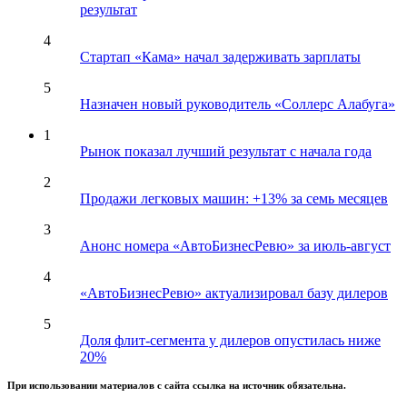
результат
4
Стартап «Кама» начал задерживать зарплаты
5
Назначен новый руководитель «Соллерс Алабуга»
1
Рынок показал лучший результат с начала года
2
Продажи легковых машин: +13% за семь месяцев
3
Анонс номера «АвтоБизнесРевю» за июль-август
4
«АвтоБизнесРевю» актуализировал базу дилеров
5
Доля флит-сегмента у дилеров опустилась ниже
20%
При использовании материалов с сайта ссылка на источник обязательна.