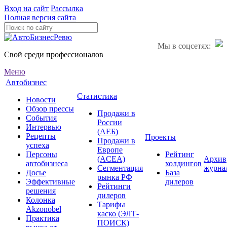
Вход на сайт
Рассылка
Полная версия сайта
Мы в соцсетях:
Свой среди профессионалов
Меню
Автобизнес
Статистика
Новости
Обзор прессы
Продажи в
События
России
Интервью
(АЕБ)
Рецепты
Проекты
Продажи в
успеха
Европе
Персоны
Рейтинг
(ACEA)
Архив
автобизнеса
холдингов
Сегментация
журна
Досье
База
рынка РФ
Эффективные
дилеров
Рейтинги
решения
дилеров
Колонка
Тарифы
Akzonobel
каско (ЭЛТ-
Практика
ПОИСК)