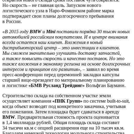
Но скорость – не главная цель. Запуском нового
логистического узла в Наро-Фоминском районе марка
подтверждает свои планы долгосрочного пребывания
в России.
«В 2015 году
BMW
и
Mini
поставили порядка 30 тысяч новых
автомобилей российским покупателям. И в центре внимания
всегда остается наш клиент. Вложения в новый
дистрибьюторский центр – это инвестиции в клиентов.
Мы сможем значительно улучшить доставку запчастей,
а также повысить скорость и качество поставок. Но это
также вложения в экономику региона на основе долгосрочных
интересов и принципов его развития»
, – заявил во время
пресс-конференции перед церемонией закладки капсулы
старший вице-президент по материальному планированию
и логистике
«БМВ Русланд Трейдинг»
Вольфган Бауманн.
Строительство склада на собственном участке земли
осуществляет компания
«ПНК Групп»
по системе built-to-suit,
когда объект возводят под конкретного заказчика, учитывая
его пожелания. Затем площадка будет сдаваться в аренду
BMW
. Предварительная стоимость проекта оценивается
в 1,4 миллиарда рублей. Общая площадь склада составит
34 тысячи кв.м с опцией расширения еще на 10 тысяч кв.м.
Благодаря немецкой технологии модульного строительства