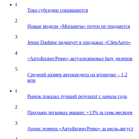
1
Тока субсидии сокращаются
2
Новые модели «Москвича» почти не продаются
3
Jetour Dashing лидирует в продажах «СберАвто»
4
«АвтоБизнесРевю» актуализировал базу дилеров
5
Средний размер автокредита на вторичке – 1,2
млн
1
Рынок показал лучший результат с начала года
2
Продажи легковых машин: +13% за семь месяцев
3
Анонс номера «АвтоБизнесРевю» за июль-август