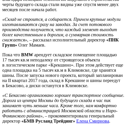
черты будущего склада стали видны уже спустя менее двух
месяцев после начала работ.
«Склад не строится, а собирается. Причем крупные модули
изготавливаются сразу на заводах. За счет потокового
производства получается, что каждый элемент выходит
более качественным и дорогим, а суммарная стоимость
снижается»
, – рассказал исполнительный директор
«ПНК
Групп»
Олег Мамаев.
Пока что
BMW
арендует складское помещение площадью
17 тысяч кв.м неподалеку от строящегося объекта
в логистическом парке «Крекшино». При этом действует еще
одна площадка на 5 тысяч кв.м в Климовске, где хранятся
шины. После запуска нового проекта, который запланирован
на II квартал 2017 года, склад в Крекшине и шины переедут
в Бекасово, а диски останутся в Климовске.
«С Бекасово организовано хорошее транспортное сообщение.
Дорога из центра Москвы до будущего склада в час пик
занимает чуть меньше часа. Кроме того, нам комфортно
работать с администрацией Московской области и Наро-
Фоминского района»
, – прокомментировала генеральный
директор
«БМВ Русланд Трейдинг»
Елена Смирнова
.