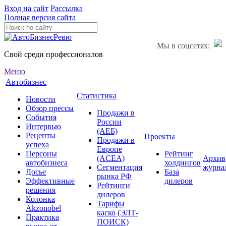
Вход на сайт
Рассылка
Полная версия сайта
Мы в соцсетях:
Свой среди профессионалов
Меню
Автобизнес
Статистика
Новости
Обзор прессы
Продажи в
События
России
Интервью
(АЕБ)
Рецепты
Проекты
Продажи в
успеха
Европе
Персоны
Рейтинг
(ACEA)
Архив
автобизнеса
холдингов
Сегментация
журна
Досье
База
рынка РФ
Эффективные
дилеров
Рейтинги
решения
дилеров
Колонка
Тарифы
Akzonobel
каско (ЭЛТ-
Практика
ПОИСК)