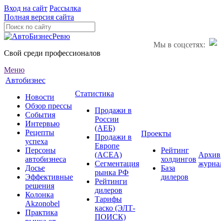
Вход на сайт
Рассылка
Полная версия сайта
Мы в соцсетях:
Свой среди профессионалов
Меню
Автобизнес
Статистика
Новости
Обзор прессы
Продажи в
События
России
Интервью
(АЕБ)
Рецепты
Проекты
Продажи в
успеха
Европе
Персоны
Рейтинг
(ACEA)
Архив
автобизнеса
холдингов
Сегментация
журна
Досье
База
рынка РФ
Эффективные
дилеров
Рейтинги
решения
дилеров
Колонка
Тарифы
Akzonobel
каско (ЭЛТ-
Практика
ПОИСК)