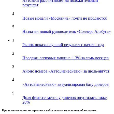
АвтоВАЗ рассчитывает на положительный
результат
4
Новые модели «Москвича» почти не продаются
5
Назначен новый руководитель «Соллерс Алабуга»
1
Рынок показал лучший результат с начала года
2
Продажи легковых машин: +13% за семь месяцев
3
Анонс номера «АвтоБизнесРевю» за июль-август
4
«АвтоБизнесРевю» актуализировал базу дилеров
5
Доля флит-сегмента у дилеров опустилась ниже
20%
При использовании материалов с сайта ссылка на источник обязательна.