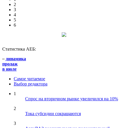
2
3
4
5
6
Статистика АЕБ:
–
динамика
продаж
в июле
Самое читаемое
Выбор редактора
1
Спрос на вторичном рынке увеличился на 10%
2
Тока субсидии сокращаются
3