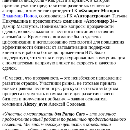
панельная дискуссия «Как расти в кризис», в которой
приняли участие представители различных сегментов
авторынка, в том числе президент ГК
«Фаворит Моторс»
Владимир Попов
, сооснователь ГК
«Авторассрочка»
Татьяна
Никульшина и представитель компании
«Автолидер 34»
Дамир Масягутов. Поднимались вопросы прозрачности
сделок, включая важность честного описания состояния
автомобиля. Кроме того, внимание было уделено
цифровизации и использованию технологий для повышения
эффективности бизнеса: от автоматизации поддержки
клиентов и работы ботов до применения ИИ. Было
подчеркнуто, что четкая и структурированная коммуникация
с покупателями напрямую влияет на скорость и качество
сделок.
«Я уверен, что прозрачность – это неизбежное направление
развитие отрасли. Участники рынка, не готовые принять
новые правила честной игры, рискуют остаться за бортом
прогресса и упустить возможности для развития своего
бизнеса и получения прибыли», – заявил основатель
компании
Alexey_avto
Алексей Соловьев.
«Участие в мероприятии для
Pango Cars
– это логичное
продолжение нашей работы по развитию профессионального
сегмента. Мы видим высокую ценность в объединении
экспертизы, обмене практиками и совместном поиске