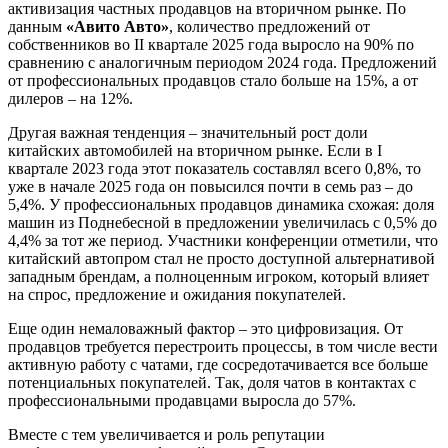
активизация частных продавцов на вторичном рынке. По
данным
«Авито Авто»
, количество предложений от
собственников во II квартале 2025 года выросло на 90% по
сравнению с аналогичным периодом 2024 года. Предложений
от профессиональных продавцов стало больше на 15%, а от
дилеров – на 12%.
Другая важная тенденция – значительный рост доли
китайских автомобилей на вторичном рынке. Если в I
квартале 2023 года этот показатель составлял всего 0,8%, то
уже в начале 2025 года он повысился почти в семь раз – до
5,4%. У профессиональных продавцов динамика схожая: доля
машин из Поднебесной в предложении увеличилась с 0,5% до
4,4% за тот же период. Участники конференции отметили, что
китайский автопром стал не просто доступной альтернативой
западным брендам, а полноценным игроком, который влияет
на спрос, предложение и ожидания покупателей.
Еще один немаловажный фактор – это цифровизация. От
продавцов требуется перестроить процессы, в том числе вести
активную работу с чатами, где сосредотачивается все больше
потенциальных покупателей. Так, доля чатов в контактах с
профессиональными продавцами выросла до 57%.
Вместе с тем увеличивается и роль репутации