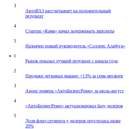
3
АвтоВАЗ рассчитывает на положительный
результат
4
Стартап «Кама» начал задерживать зарплаты
5
Назначен новый руководитель «Соллерс Алабуга»
1
Рынок показал лучший результат с начала года
2
Продажи легковых машин: +13% за семь месяцев
3
Анонс номера «АвтоБизнесРевю» за июль-август
4
«АвтоБизнесРевю» актуализировал базу дилеров
5
Доля флит-сегмента у дилеров опустилась ниже
20%