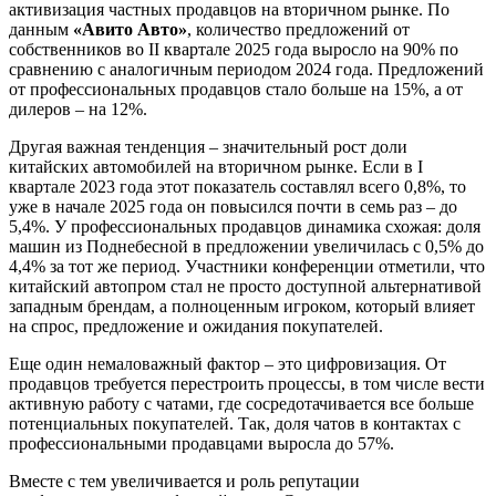
активизация частных продавцов на вторичном рынке. По
данным
«Авито Авто»
, количество предложений от
собственников во II квартале 2025 года выросло на 90% по
сравнению с аналогичным периодом 2024 года. Предложений
от профессиональных продавцов стало больше на 15%, а от
дилеров – на 12%.
Другая важная тенденция – значительный рост доли
китайских автомобилей на вторичном рынке. Если в I
квартале 2023 года этот показатель составлял всего 0,8%, то
уже в начале 2025 года он повысился почти в семь раз – до
5,4%. У профессиональных продавцов динамика схожая: доля
машин из Поднебесной в предложении увеличилась с 0,5% до
4,4% за тот же период. Участники конференции отметили, что
китайский автопром стал не просто доступной альтернативой
западным брендам, а полноценным игроком, который влияет
на спрос, предложение и ожидания покупателей.
Еще один немаловажный фактор – это цифровизация. От
продавцов требуется перестроить процессы, в том числе вести
активную работу с чатами, где сосредотачивается все больше
потенциальных покупателей. Так, доля чатов в контактах с
профессиональными продавцами выросла до 57%.
Вместе с тем увеличивается и роль репутации