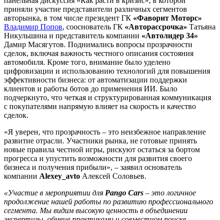
панельная дискуссия «Как расти в кризис», в которой
приняли участие представители различных сегментов
авторынка, в том числе президент ГК
«Фаворит Моторс»
Владимир Попов
, сооснователь ГК
«Авторассрочка»
Татьяна
Никульшина и представитель компании
«Автолидер 34»
Дамир Масягутов. Поднимались вопросы прозрачности
сделок, включая важность честного описания состояния
автомобиля. Кроме того, внимание было уделено
цифровизации и использованию технологий для повышения
эффективности бизнеса: от автоматизации поддержки
клиентов и работы ботов до применения ИИ. Было
подчеркнуто, что четкая и структурированная коммуникация
с покупателями напрямую влияет на скорость и качество
сделок.
«Я уверен, что прозрачность – это неизбежное направление
развитие отрасли. Участники рынка, не готовые принять
новые правила честной игры, рискуют остаться за бортом
прогресса и упустить возможности для развития своего
бизнеса и получения прибыли», – заявил основатель
компании
Alexey_avto
Алексей Соловьев.
«Участие в мероприятии для
Pango Cars
– это логичное
продолжение нашей работы по развитию профессионального
сегмента. Мы видим высокую ценность в объединении
экспертизы, обмене практиками и совместном поиске