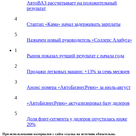
АвтоВАЗ рассчитывает на положительный
результат
4
Стартап «Кама» начал задерживать зарплаты
5
Назначен новый руководитель «Соллерс Алабуга»
1
Рынок показал лучший результат с начала года
2
Продажи легковых машин: +13% за семь месяцев
3
Анонс номера «АвтоБизнесРевю» за июль-август
4
«АвтоБизнесРевю» актуализировал базу дилеров
5
Доля флит-сегмента у дилеров опустилась ниже
20%
При использовании материалов с сайта ссылка на источник обязательна.