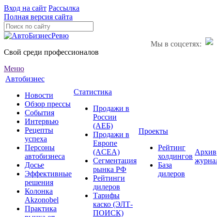
Вход на сайт
Рассылка
Полная версия сайта
Мы в соцсетях:
Свой среди профессионалов
Меню
Автобизнес
Статистика
Новости
Обзор прессы
Продажи в
События
России
Интервью
(АЕБ)
Рецепты
Проекты
Продажи в
успеха
Европе
Персоны
Рейтинг
(ACEA)
Архив
автобизнеса
холдингов
Сегментация
журна
Досье
База
рынка РФ
Эффективные
дилеров
Рейтинги
решения
дилеров
Колонка
Тарифы
Akzonobel
каско (ЭЛТ-
Практика
ПОИСК)