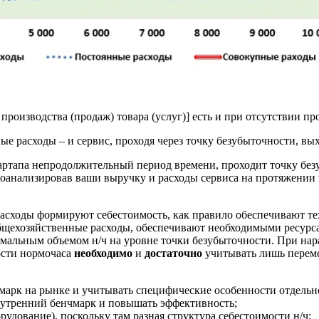
производства (продаж) товара (услуг)] есть и при отсут­ствии п
е расходы – и сер­вис, проходя через точку безубыточности, вы
стартапа непродол­жительный период времени, проходит точку б
роанализировав ваши выручку и расходы сервиса на протяжении не
асходы формиру­ют себестоимость, как правило обеспечи­вают те
бщехозяйственные расходы, обе­спечивают необходимыми ресурса
имальным объемом н/ч на уровне точки безубыточ­ности. При нар
мости нормочаса
необходи­мо
и
достаточно
учитывать лишь пере­м
марк на рынке и учитывать специфические особенности отдельн
нутренний бенчмарк и повышать эффективность;
рудование), поскольку там разная структура себестоимости н/ч;