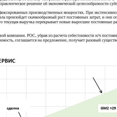
правленческое решение об экономической целесообразности субп
 фиксированных производственных мощностях. При экс­тенсивном
ала произойдет скачкообраз­ный рост постоянных затрат, и они о
то теку­щая выручка перекрывает новые вырос­шие постоянные ра
ой компании. РОС, убрав из расчета себестоимости н/ч постоян
тоимость, соглашается на предложение, получает разовый сущес