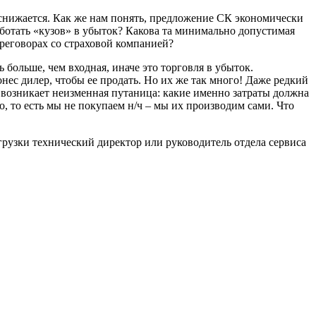
н/ч снижается. Как же нам понять, предложение СК экономически
работать «кузов» в убыток? Какова та минимально допустимая
ереговорах со страховой компанией?
больше, чем входная, иначе это тор­говля в убыток.
ес дилер, чтобы ее продать. Но их же так много! Даже ред­кий
т возникает неизменная путаница: какие именно затраты должна
во, то есть мы не покупаем н/ч – мы их производим сами. Что
агрузки технический директор или руководитель отдела сервиса