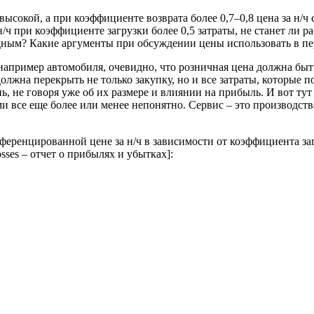
е высо­кой, а при коэффициенте возврата более 0,7–0,8 цена за 
н/ч при коэффициенте загрузки более 0,5 затраты, не станет ли 
одным? Какие аргументы при обсуж­дении цены использовать в п
апример автомоби­ля, очевидно, что розничная цена должна быть 
на перекрыть не только закупку, но и все затраты, которые пон
, не говоря уже об их размере и влиянии на прибыль. И вот ту
ми все еще более или менее непонят­но. Сервис – это производст
ференцирован­ной цене за н/ч в зависимости от коэффи­циента з
sses – отчет о прибылях и убытках]: