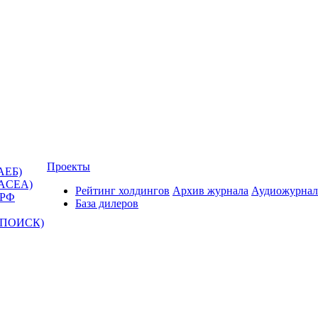
Проекты
АЕБ)
(ACEA)
Рейтинг холдингов
Архив журнала
Аудиожурнал
 РФ
База дилеров
Т-ПОИСК)