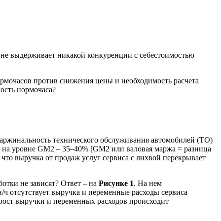
К не выдерживает никакой конкурен­ции с себестоимостью
ормочасов против снижения цены и необ­ходимость расчета
мость нормочаса?
аржинальность технического обслуживания автомобилей (ТО)
)], на уровне GM2 – 35–40% [GM2 или валовая маржа = разница
то выручка от про­даж услуг сервиса с лихвой перекрывает
ботки не зависят? Ответ – на
Рисунке 1
. На нем
ч отсут­ствует выручка и переменные расходы сервиса
 рост выручки и пере­менных расходов происходит