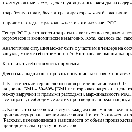
• коммунальные расходы, эксплуатацион­ные расходы на содерж
• заработную плату бухгалтера, директо­ра – хотя бы частично;
• прочие накладные расходы – все, о которых знает РОС.
Теперь РОС делит все эти затраты на количество текущих и по
нормочасов и эко­номически невыгодно. Хотя, казалось бы, так
Аналогичная ситуация может быть с уча­стием в тендере на о
«неухода» ниже себестоимости н/ч. Но такова ли экономика при
Как считать себестоимость нормочаса
Для начала надо акцентировать внимание на базовых понятиях 
1. Классический сервис любого дилера или независимой СТО
на уровне GM1 – 50–60% [GM1 или торго­вая наценка = цена то
между выручкой и прямыми расхода­ми], маржинальность МКП н
все затраты, необходимые для их произ­водства и реализации, а
2. Какие затраты сервиса растут с каждым новым произведенны
проиллюстрирована экономика сервиса. По оси Х отложены нор
[Расходы, изменяющиеся в зави­симости от объема производства
пропорционально росту нормочасов.