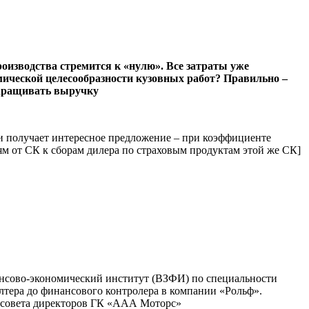
оизводства стремится к «нулю». Все затраты уже
мической целесообразности кузовных работ? Правильно –
наращивать выручку
и получает интересное предложение – при коэффи­циенте
иям от СК к сборам дилера по страховым продуктам этой же СК]
нсово-экономический институт (ВЗФИ) по специальности
ера до финансового контролера в компании «Рольф».
 совета директоров ГК «ААА Моторс»