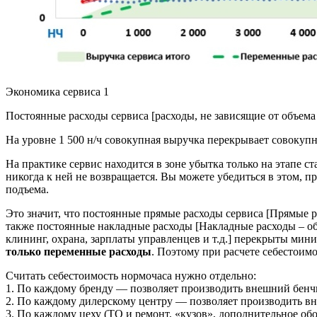
Экономика сервиса 1
Постоянные расходы сервиса [расходы, не зависящие от объема 
На уровне 1 500 н/ч совокупная выручка перекрывает совокупны
На практике сервис находится в зоне убытка только на этапе 
никогда к ней не возвращается. Вы можете убе­диться в этом, п
подъема.
Это значит, что постоянные прямые рас­ходы сервиса [Прямые р
также постоян­ные накладные расходы [Накладные рас­ходы – о
клининг, охрана, зарплаты управ­ленцев и т.д.] перекрыты мин
только переменные расходы
. Поэтому при рас­чете себестои
Считать себестоимость нормочаса нужно отдельно:
1. По каждому бренду — позволяет производить внешний бенч
2. По каждому дилерскому центру — позволяет производить в
3. По каждому цеху (ТО и ремонт, «кузов», дополнительное обо