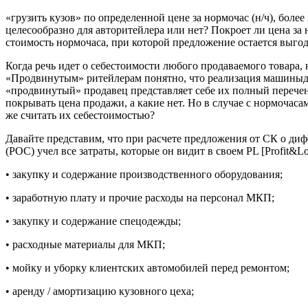
«грузить кузов» по определен­ной цене за нормочас (н/ч), боле
целесообразно для авторитейлера или нет? Покроет ли цена за 
стоимость нор­мочаса, при которой предложение остает­ся выг
Когда речь идет о себестоимости любого продаваемого товара, н
«Продвинутым» ритейле­рам понятно, что реализация машиныдолж
«продвинутый» продавец представляет себе их полный перечень
покрывать цена продажи, а какие нет. Но в случае с нормо­часа
же считать их себестоимостью?
Давайте представим, что при расчете предложения от СК о диф
(РОС) учел все затраты, которые он видит в своем PL [Profit&Lo
• закупку и содержание производственно­го оборудования;
• заработную плату и прочие расходы на персонал МКП;
• закупку и содержание спецодежды;
• расходные материалы для МКП;
• мойку и уборку клиентских автомоби­лей перед ремонтом;
• аренду / амортизацию кузовного цеха;