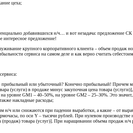
ание цеха;
тенциально доба­вившихся н/ч… и вот незадача: предложе­ние С
ое интересное предложение!
бслуживание крупного корпоративного клиента – объем продаж н
­быльности сервиса на самом деле и как верно считать себестои
сервиса:
 – прибыльный или убыточный? Конечно прибыльный! При­чем м
вара (услуги) в продаже минус закупочная цена това­ра (услуги
а уровне GM1 – 40–50%, на уровне GM2 – 25–30%. Это значит, ч
 также наклад­ные расходы;
м н/ч или снижа­ются при падении выработки, а какие – от выра
мочасы, по оси Y – тысячи рублей. При нулевом производстве н/
 (про­даж) товара (услуг)]. При наращивании объема продаж н/ч