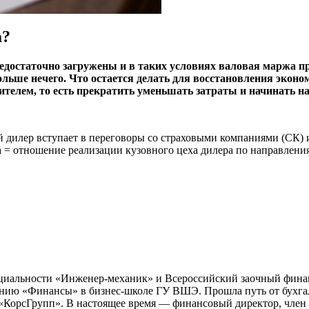
а?
едостаточно загружены и в таких условиях валовая маржа пр
льше нечего. Что остается делать для восстановления эконо
ителем, то есть прекратить уменьшать затраты и начинать 
 дилер вступает в переговоры со страховыми компаниями (СК) 
та = отно­шение реализации кузовного цеха дилера по направлен
циальности «Инженер-механик» и Всероссийский заочный фина
ию «Финансы» в бизнес-школе ГУ ВШЭ. Прошла путь от бухгалт
КорсГрупп». В настоящее время — финансовый директор, член