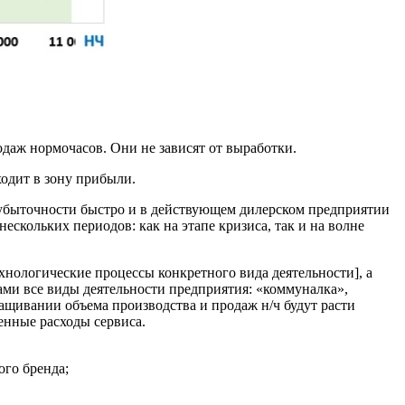
родаж нормочасов. Они не зависят от выработки.
ходит в зону прибыли.
езубыточности быстро и в действу­ющем дилерском предприятии
скольких периодов: как на этапе кризи­са, так и на волне
хнологические процессы конкрет­ного вида деятельности], а
ми все виды деятельности предприятия: «комму­налка»,
ащивании объема произ­водства и продаж н/ч будут расти
енные расходы сервиса.
ого бренда;